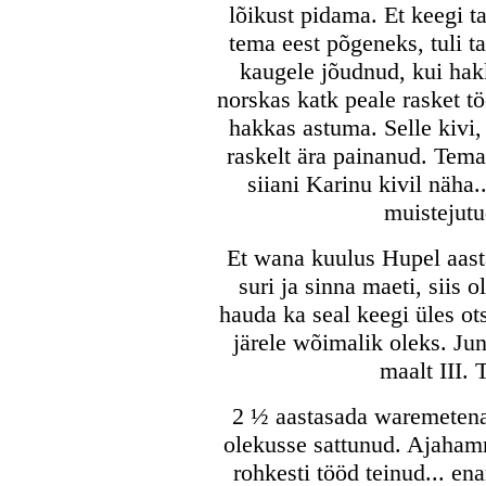
lõikust pidama. Et keegi ta
tema eest põgeneks, tuli t
kaugele jõudnud, kui hak
norskas katk peale rasket tö
hakkas astuma. Selle kivi,
raskelt ära painanud. Tema 
siiani Karinu kivil näha.
muistejutu
Et wana kuulus Hupel aasta
suri ja sinna maeti, siis 
hauda ka seal keegi üles ot
järele wõimalik oleks. Jun
maalt III. 
2 ½ aastasada waremetena 
olekusse sattunud. Ajahamm
rohkesti tööd teinud... en