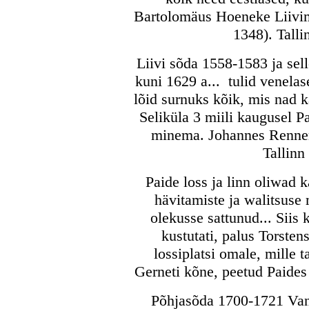
Bartolomäus Hoeneke Liivi
1348). Talli
Liivi sõda 1558-1583 ja sel
kuni 1629 a... tulid venelas
lõid surnuks kõik, mis nad kä
Seliküla 3 miili kaugusel Pa
minema. Johannes Renner
Tallinn
Paide loss ja linn oliwad 
hävitamiste ja walitsuse
olekusse sattunud... Siis 
kustutati, palus Torste
lossiplatsi omale, mille 
Gerneti kõne, peetud Paides 
Põhjasõda 1700-1721 Vana