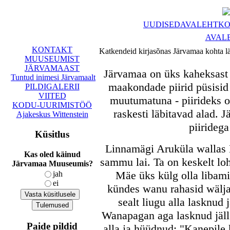
UUDISED
AVALEHT
KO
AVAL
KONTAKT
Katkendeid kirjasõnas Järvamaa kohta lä
MUUSEUMIST
JÄRVAMAAST
Järvamaa on üks kaheksast 
Tuntud inimesi Järvamaalt
maakondade piirid püsisid 
PILDIGALERII
VIITED
muutumatuna - piirideks ol
KODU-UURIMISTÖÖ
raskesti läbitavad alad. 
Ajakeskus Wittenstein
piiridega
Küsitlus
Linnamägi Aruküla wallas 
Kas oled käinud
sammu lai. Ta on keskelt l
Järvamaa Muuseumis?
Mäe üks külg olla libamis
jah
ei
kündes wanu rahasid wälja
sealt liugu alla lasknud
Wanapagan aga lasknud jälle
Paide pildid
alla ja hüüdnud: "Kanepile 