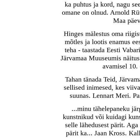
ka puhtus ja kord, nagu see
omane on olnud. Arnold Rüüt
Maa päeva
Hinges mälestus oma riigist,
mõtles ja lootis enamus ees
teha - taastada Eesti Vaba
Järvamaa Muuseumis näituse 
avamisel 10. 
Tahan tänada Teid, Järvama
sellised inimesed, kes vii
suunas. Lennart Meri. Pai
...minu tähelepaneku jär
kunstnikud või kuidagi kuns
selle lähedusest pärit. Ag
pärit ka... Jaan Kross. Kal