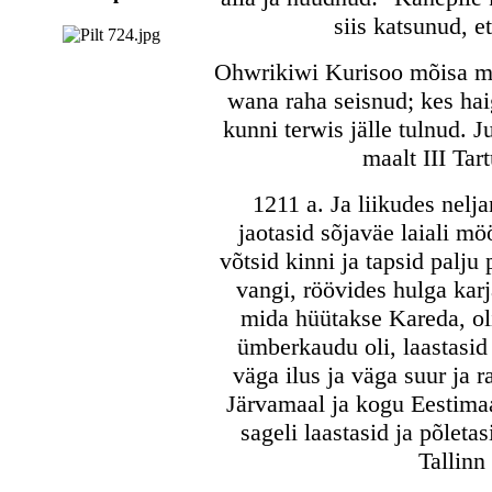
siis katsunud, 
Ohwrikiwi Kurisoo mõisa met
wana raha seisnud; kes haig
kunni terwis jälle tulnud. 
maalt III Tar
1211 a. Ja liikudes nelj
jaotasid sõjaväe laiali mö
võtsid kinni ja tapsid palju 
vangi, röövides hulga karj
mida hüütakse Kareda, ol
ümberkaudu oli, laastasid 
väga ilus ja väga suur ja 
Järvamaal ja kogu Eestima
sageli laastasid ja põleta
Tallinn