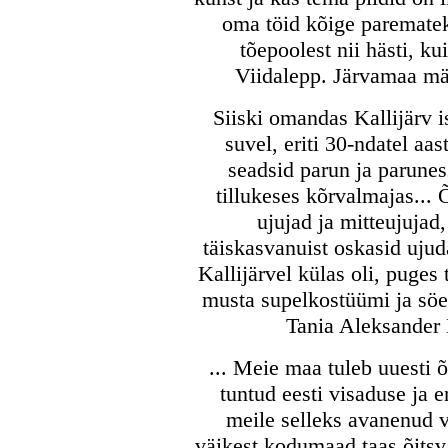
oma töid kõige parematek
tõepoolest nii hästi, k
Viidalepp. Järvamaa mäl
Siiski omandas Kallijärv i
suvel, eriti 30-ndatel aas
seadsid parun ja parunes
tillukeses kõrvalmajas...
ujujad ja mitteujujad
täiskasvanuist oskasid ujud
Kallijärvel külas oli, puges
musta supelkostüümi ja sö
Tania Aleksander 
... Meie maa tuleb uuesti õ
tuntud eesti visaduse ja 
meile selleks avanenud 
väikest kodumaad taas õitsv