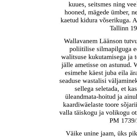
kuues, seitsmes ning vee
hooned, mägede ümber, nen
kaetud kidura võserikuga. A
Tallinn 19
Wallavanem Läänson tutvu
poliitilise silmapilguga 
walitsuse kukutamisega ja te
jälle ametisse on astunud. 
esimehe käest juba eila är
seaduse wastalisi väljaminek
sellega seletada, et k
üleandmata-hoitud ja ainul
kaardiwäelaste toore sõjar
valla täiskogu ja volikogu o
PM 1739/
Väike unine jaam, üks pikk