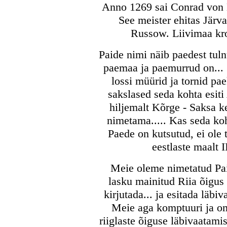
Anno 1269 sai Conrad von 
See meister ehitas Järva
Russow. Liivimaa kro
Paide nimi näib paedest tuln
paemaa ja paemurrud on...
lossi müürid ja tornid pa
sakslased seda kohta esiti
hiljemalt Kõrge - Saksa k
nimetama..... Kas seda koh
Paede on kutsutud, ei ole 
eestlaste maalt I
Meie oleme nimetatud Pai
lasku mainitud Riia õigus
kirjutada... ja esitada läb
Meie aga komptuuri ja o
riiglaste õiguse läbivaatami