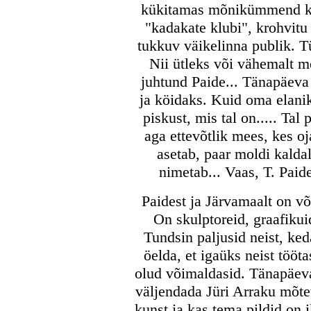
kükitamas mõnikümmend kas
"kadakate klubi", krohvitu
tukkuv väikelinna publik. T
Nii ütleks või vähemalt m
juhtund Paide... Tänapäeva
ja köidaks. Kuid oma elanik
piskust, mis tal on..... Tal
aga ettevõtlik mees, kes oj
asetab, paar moldi kalda
nimetab... Vaas, T. Paid
Paidest ja Järvamaalt on võ
On skulptoreid, graafikui
Tundsin paljusid neist, ke
öelda, et igaüks neist tööta
olud võimaldasid. Tänapäeva
väljendada Jüri Arraku mõtet
kunst ja kas tema pildid on 