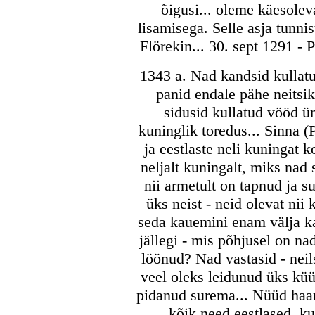
õigusi... oleme käesolev
lisamisega. Selle asja tunni
Flörekin... 30. sept 1291 - 
1343 a. Nad kandsid kullatu
panid endale pähe neitsik
sidusid kullatud vööd ü
kuninglik toredus... Sinna (
ja eestlaste neli kuningat 
neljalt kuningalt, miks nad 
nii armetult on tapnud ja s
üks neist - neid olevat nii
seda kauemini enam välja ka
jällegi - mis põhjusel on n
löönud? Nad vastasid - neils
veel oleks leidunud üks küü
pidanud surema... Nüüd haara
kõik need eestlased, ku