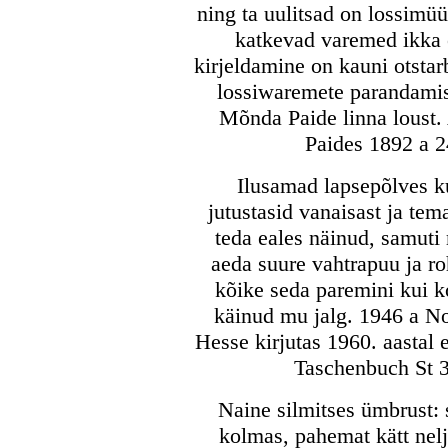
ning ta uulitsad on lossimüü
katkevad varemed ikka
kirjeldamine on kauni otstar
lossiwaremete parandamis
Mõnda Paide linna loust.
Paides 1892 a 24
Ilusamad lapsepõlves ku
jutustasid vanaisast ja te
teda eales näinud, samuti
aeda suure vahtrapuu ja ro
kõike seda paremini kui k
käinud mu jalg. 1946 a N
Hesse kirjutas 1960. aastal
Taschenbuch St 3
Naine silmitses ümbrust: 
kolmas, pahemat kätt nelj