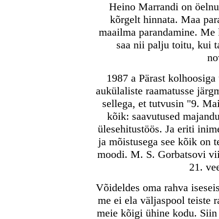
Heino Marrandi on öelnu
kõrgelt hinnata. Maa par
maailma parandamine. Me kõ
saa nii palju toitu, kui 
no
1987 a Pärast kolhoosiga 
aukülaliste raamatusse järg
sellega, et tutvusin "9. M
kõik: saavutused majanduse
ülesehitustöös. Ja eriti ini
ja mõistusega see kõik on t
moodi. M. S. Gorbatsovi vi
21. ve
Võideldes oma rahva iseseis
me ei ela väljaspool teiste 
meie kõigi ühine kodu. Siin