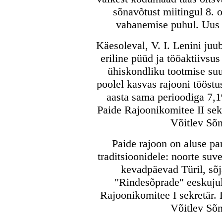
sõnavõtust miitingul 8. 
vabanemise puhul. Uus 
Käesoleval, V. I. Lenini juub
eriline püüd ja tööaktiivsu
ühiskondliku tootmise suu
poolel kasvas rajooni tööst
aasta sama perioodiga 7,
Paide Rajoonikomitee II sekr
Võitlev Sõn
Paide rajoon on aluse p
traditsioonidele: noorte suv
kevadpäevad Türil, sõj
"Rindesõprade" eeskuju
Rajoonikomitee I sekretär.
Võitlev Sõn