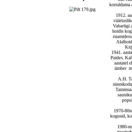
korraldama a
1912. aa
väärtusli
Vabariigi 
hoidis kogu
ruumidesse
Alalhoid
Kir
1941. aast
Paides. Kah
aastatel 
ümber
m
A.H. Ta
sünnikodu
Tammsaar
sauniku
popul
1970-80nda
kogusid, ko
1980-nd
muutudes