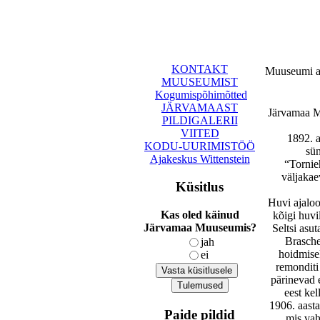
KONTAKT
Muuseumi a
MUUSEUMIST
Kogumispõhimõtted
JÄRVAMAAST
Järvamaa M
PILDIGALERII
VIITED
1892. a
KODU-UURIMISTÖÖ
sün
Ajakeskus Wittenstein
“Tornieh
väljakae
Küsitlus
Huvi ajaloo
Kas oled käinud
kõigi huvi
Järvamaa Muuseumis?
Seltsi asut
Brasche
jah
hoidmisek
ei
remonditi 
pärinevad 
eest kel
1906. aasta
Paide pildid
mis vah