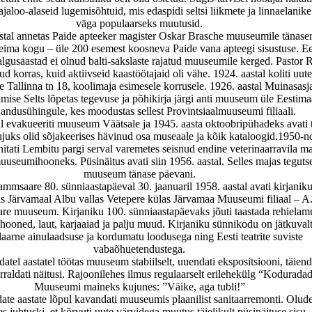
jaloo-alaseid lugemisõhtuid, mis edaspidi seltsi liikmete ja linnaelanike
väga populaarseks muutusid.
stal annetas Paide apteeker magister Oskar Brasche muuseumile tänase
keima kogu – üle 200 esemest koosneva Paide vana apteegi sisustuse.
Ee
algusaastad ei olnud balti-sakslaste rajatud muuseumile kerged. Pastor R
d korras, kuid aktiivseid kaastöötajaid oli vähe. 1924. aastal koliti uut
 Tallinna tn 18, koolimaja esimesele korrusele. 1926. aastal Muinasasj
mise Selts lõpetas tegevuse ja põhikirja järgi anti muuseum üle Eestima
jandusühingule, kes moodustas sellest Provintsiaalmuuseumi filiaali.
al evakueeriti muuseum Väätsale ja 1945. aasta oktoobripühadeks avati 
juks olid sõjakeerises hävinud osa museaale ja kõik kataloogid.
1950-nd
ehitati Lembitu pargi serval varemetes seisnud endine veterinaarravila m
uuseumihooneks. Püsinäitus avati siin 1956. aastal. Selles majas teguts
muuseum tänase päevani.
mmsaare 80. sünniaastapäeval 30. jaanuaril 1958. aastal avati kirjanik
s Järvamaal Albu vallas Vetepere külas
Järvamaa Muuseum
i filiaal – 
e muuseum. Kirjaniku 100. sünniaastapäevaks jõuti taastada rehielam
hooned, laut, karjaaiad ja palju muud. Kirjaniku sünnikodu on jätkuval
aarne ainulaadsuse ja kordumatu loodusega ning Eesti teatrite suviste
vabaõhuetendustega.
tel aastatel töötas muuseum stabiilselt, uuendati ekspositsiooni, täiend
rraldati näitusi. Rajoonilehes ilmus regulaarselt erilehekülg “Koduradad
Muuseumi maineks kujunes: ”Väike, aga tubli!”
ate aastate lõpul kavandati muuseumis plaanilist sanitaarremonti. Olud
 juhtuski, et kõrvuti uute värvidega muutus täielikult püsinäituse sisu.