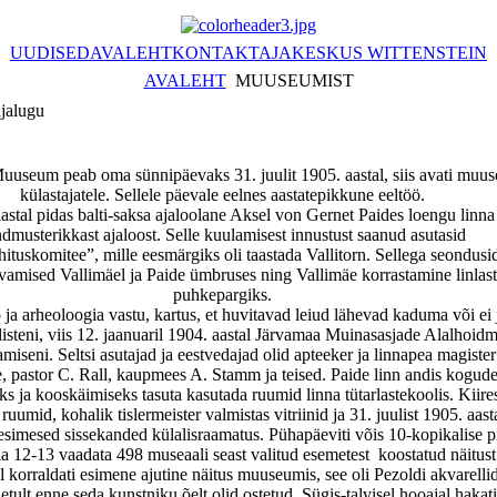
UUDISED
AVALEHT
KONTAKT
AJAKESKUS WITTENSTEIN
AVALEHT
MUUSEUMIST
jalugu
uuseum peab oma sünnipäevaks 31. juulit 1905. aastal, siis avati muu
külastajatele.
Sellele päevale eelnes aastatepikkune eeltöö.
astal pidas balti-saksa ajaloolane Aksel von Gernet Paides loengu linna
dmusterikkast ajaloost. Selle kuulamisest innustust saanud asutasid
ituskomitee”, mille eesmärgiks oli taastada Vallitorn. Sellega seondusi
vamised Vallimäel ja Paide ümbruses ning Vallimäe korrastamine linlas
puhkepargiks.
 ja arheoloogia vastu, kartus, et huvitavad leiud lähevad kaduma või ei
listeni, viis 12. jaanuaril 1904. aastal Järvamaa Muinasasjade Alalhoidm
amiseni. Seltsi asutajad ja eestvedajad olid apteeker ja linnapea magiste
, pastor C. Rall, kaupmees A. Stamm ja teised. Paide linn andis kogud
s ja kooskäimiseks tasuta kasutada ruumid linna tütarlastekoolis. Kiires
ruumid, kohalik tislermeister valmistas vitriinid ja 31. juulist 1905. aast
esimesed sissekanded külalisraamatus. Pühapäeviti võis 10-kopikalise pi
la 12-13 vaadata 498 museaali seast valitud esemetest
koostatud näitust
l korraldati esimene ajutine näitus muuseumis, see oli Pezoldi akvarellid
etult enne seda kunstniku õelt olid ostetud.
Sügis-talvisel hooajal hakati