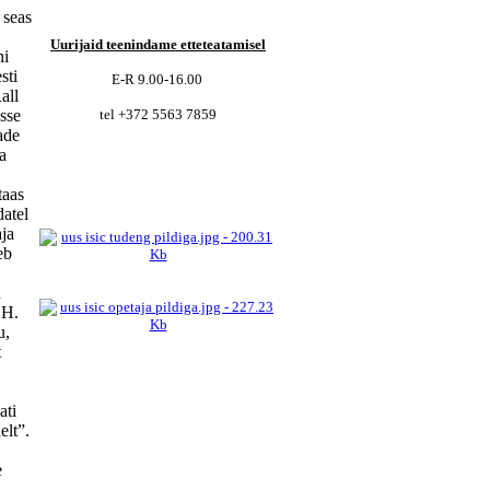
 seas
Uurijaid teenindame etteteatamisel
ni
sti
E-R 9.00-16.00
all
esse
tel
+372 5563 7859
ade
a
taas
atel
aja
eb
u
A.H.
u,
t
ati
elt”.
e