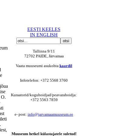
EESTI KEELES
IN ENGLISH
seum
Tallinna 9/11
72702 PAIDE, Järvamaa
Vaata muuseumi asukohta
kaardil
d
te
Infotelefon: +372 5568 3760
 jõua
ise
Kuraatorid/koguhoidjad/peavarahoidja:
r O.
+372 5563 7859
e
ti
ast
e- post:
info@jarvamaamuuseum.ee
leti
.
est,
Muuseum hetkel külastajatele suletud!