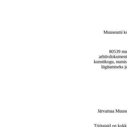
Muuseumi kogu
80539 mus
arhiivdokumenti
kunstikogu, numis
liigitamiseks 
J
ärvamaa Muuseu
Töötajaid on kokku