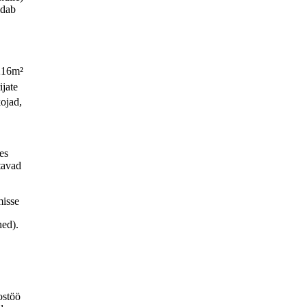
ldab
 216m²
jate
kojad,
es
tavad
isse
hed).
ostöö