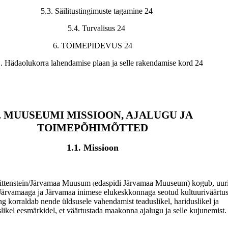
5.3. Säilitustingimuste tagamine 24
5.4. Turvalisus 24
6. TOIMEPIDEVUS 24
1. Hädaolukorra lahendamise plaan ja selle rakendamise kord 24
. MUUSEUMI MISSIOON, AJALUGU JA
TOIMEPÕHIMÕTTED
1.1. Missioon
ittenstein/Järvamaa Muusum
edaspidi Järvamaa Muuseum) kogub, uuri
(
e Järvamaaga ja Järvamaa inimese elukeskkonnaga seotud kultuuriväärtus
ng korraldab nende üldsusele vahendamist teaduslikel, hariduslikel ja
likel eesmärkidel, et väärtustada maakonna ajalugu ja selle kujunemist.