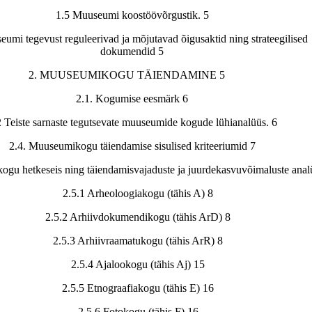
1.5 Muuseumi koostöövõrgustik. 5
eumi tegevust reguleerivad ja mõjutavad õigusaktid ning strateegilised
dokumendid 5
2. MUUSEUMIKOGU TÄIENDAMINE 5
2.1. Kogumise eesmärk 6
2 Teiste sarnaste tegutsevate muuseumide kogude lühianalüüs. 6
2.4. Muuseumikogu täiendamise sisulised kriteeriumid 7
ogu hetkeseis ning täiendamisvajaduste ja juurdekasvuvõimaluste anal
2.5.1 Arheoloogiakogu (tähis A) 8
2.5.2 Arhiivdokumendikogu (tähis ArD) 8
2.5.3 Arhiivraamatukogu (tähis ArR) 8
2.5.4 Ajalookogu (tähis Aj) 15
2.5.5 Etnograafiakogu (tähis E) 16
2.5.6 Fotokogu (tähis F) 16