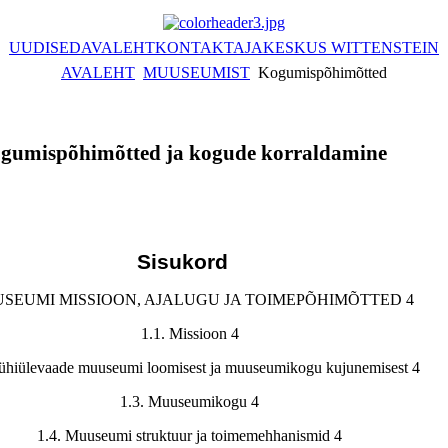
UUDISED
AVALEHT
KONTAKT
AJAKESKUS WITTENSTEIN
AVALEHT
MUUSEUMIST
Kogumispõhimõtted
gumispõhimõtted ja kogude korraldamine
Sisukord
USEUMI MISSIOON, AJALUGU JA TOIMEPÕHIMÕTTED 4
1.1. Missioon 4
Lühiülevaade muuseumi loomisest ja muuseumikogu kujunemisest 4
1.3. Muuseumikogu 4
1.4. Muuseumi struktuur ja toimemehhanismid 4