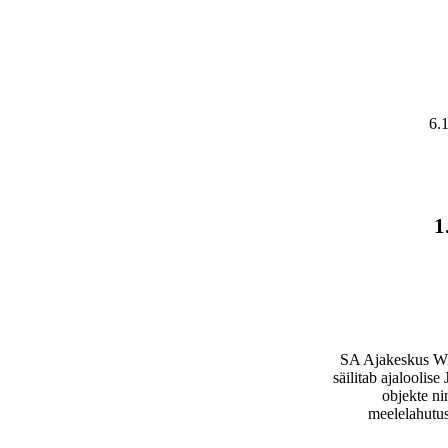
6.
1
SA Ajakeskus W
säilitab ajaloolis
objekte ni
meelelahutus