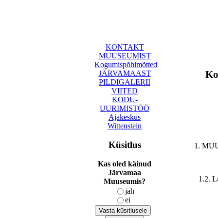
KONTAKT
MUUSEUMIST
Kogumispõhimõtted
Ko
JÄRVAMAAST
PILDIGALERII
VIITED
KODU-
UURIMISTÖÖ
Ajakeskus
Wittenstein
Küsitlus
1. MU
Kas oled käinud
Järvamaa
1.2. 
Muuseumis?
jah
ei