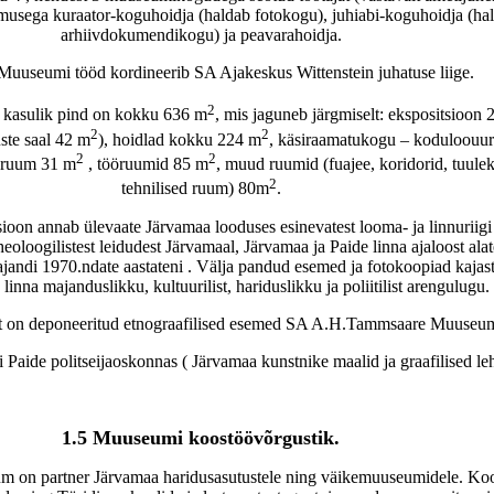
rmusega kuraator-koguhoidja (haldab fotokogu), juhiabi-koguhoidja (ha
arhiivdokumendikogu) ja peavarahoidja.
Muuseumi tööd kordineerib SA Ajakeskus Wittenstein juhatuse liige.
2
kasulik pind on kokku 636 m
, mis jaguneb järgmiselt: ekspositsioon
2
2
uste saal 42 m
), hoidlad kokku 224 m
, käsiraamatukogu – koduloouuri
2
2
eruum 31 m
, tööruumid 85 m
, muud ruumid (fuajee, koridorid, tuule
2
tehnilised ruum) 80m
.
sioon annab ülevaate Järvamaa looduses esinevatest looma- ja linnuriigi
rheoloogilistest leidudest Järvamaal, Järvamaa ja Paide linna ajaloost alat
sajandi 1970.ndate aastateni . Välja pandud esemed ja fotokoopiad kajas
inna majanduslikku, kultuurilist, hariduslikku ja poliitilist arengulugu.
 on deponeeritud etnograafilised esemed SA A.H.Tammsaare Muuseum
 Paide politseijaoskonnas ( Järvamaa kunstnike maalid ja graafilised le
1.5 Muuseumi koostöövõrgustik.
 on partner Järvamaa haridusasutustele ning väikemuuseumidele. Ko