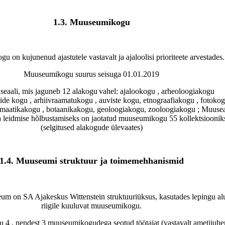
1.3. Muuseumikogu
 on kujunenud ajastutele vastavalt ja ajaloolisi prioriteete arvestades.
Muuseumikogu suurus seisuga 01.01.2019
eaali, mis jaguneb 12 alakogu
vahel: ajalookogu , arheoloogiakogu
de kogu , arhiivraamatukogu , auviste kogu, etnograafiakogu , fotokog
maatikakogu , botaanikakogu, geoloogiakogu, zooloogiakogu ; Muusea
ja leidmise hõlbustamiseks on jaotatud muuseumikogu 55 kollektsioonik
(selgitused alakogude ülevaates)
1.4. Muuseumi struktuur ja toimemehhanismid
m on SA Ajakeskus Wittenstein struktuuriüksus, kasutades lepingu al
riigile kuuluvat muuseumikogu.
 4 , nendest 3 muuseumikogudega seotud töötajat (vastavalt ametijuhe