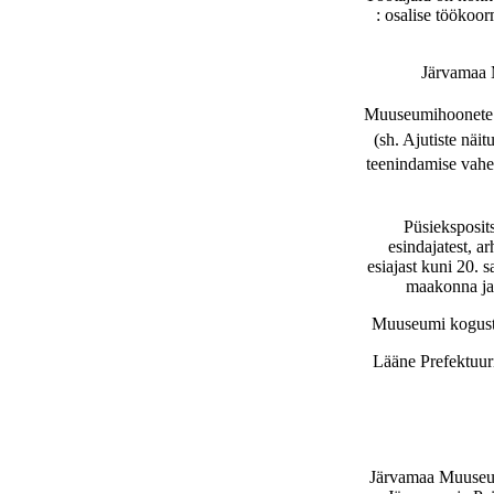
: osalise töökoo
Järvamaa 
Muuseumihoonete 
(sh. Ajutiste näit
teenindamise vah
Püsieksposit
esindajatest, a
esiajast kuni 20. 
maakonna ja l
Muuseumi kogust
Lääne Prefektuuri
Järvamaa Muuseum