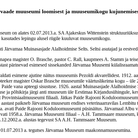
levaade muuseumi loomisest ja muuseumikogu kujunemise
eum on alates 02.07.2013.a. SA Ajakeskus Wittenstein struktuuriüksu
kasutades lepingu alusel riigile kuuluvat muuseumikogu.
ati Järvamaa Muinasasjade Alalhoidmise Selts. Seltsi asutajad ja eestved
innapea magister O. Brasche, pastor C. Rall, kaupmees A. Stamm ja teis
astast pärinevad esimesed sissekanded Järvamaa Muusemi külalisraamat
raldati esimene ajutine näitus muuseumis Pezoldi akvarellidest. 1912. aa
pteeker magister Oskar Brasche muuseumile väärtuslikeima kogu – üle 
Paide vana apteegi sisustuse. 1926. aastal Muinasasjade Alalhoidmise 
use ja põhikirja järgi anti muuseum üle Eestimaa Kirjandusühingule, ke
t Provintsiaalmuuseumi filiaali. Jätkas Paide Rajooni Koduloomuuseum
 aastast paikneb Järvamaa muuseum endises veterinaarravilas Lembitu t
.a. avati Paide Rajooni Koduloomuuseumi püsinäitus. Järvamaal Albu v
avati 1958.a. Järvamaa Muuseumi filiaal – A.H. Tammsaare muuseum, 
.12.2002.a. alustas tegevust SA A.H. Tammsaare Muuseum.
– 01.07.2013 a. tegutses Järvamaa Muuseum maakonnamuuseumina.