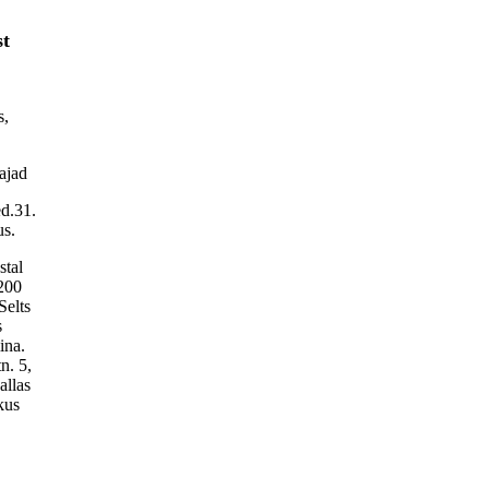
st
s,
ajad
ed.31.
us.
stal
200
Selts
s
ina.
n. 5,
allas
kus