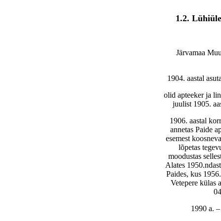
1.2. Lühiü
Järvamaa Muus
1904. aastal asut
olid apteeker ja l
juulist 1905. a
1906. aastal kor
annetas Paide a
esemest koosneva 
lõpetas tegev
moodustas selles
Alates 1950.ndast
Paides, kus 1956
Vetepere külas 
04
1990 a. 