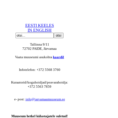
EESTI KEELES
IN ENGLISH
Tallinna 9/11
72702 PAIDE, Järvamaa
Vaata muuseumi asukohta
kaardil
Infotelefon: +372 5568 3760
Kuraatorid/koguhoidjad/peavarahoidja:
+372 5563 7859
e- post:
info@jarvamaamuuseum.ee
Muuseum hetkel külastajatele suletud!