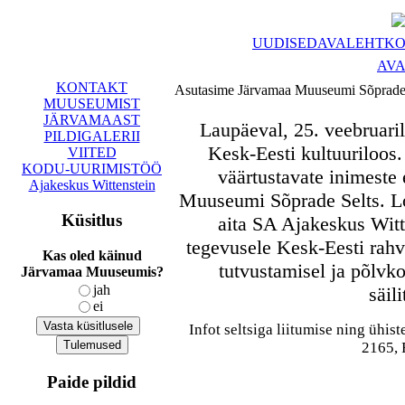
UUDISED
AVALEHT
KO
AV
KONTAKT
Asutasime Järvamaa Muuseumi Sõprade 
MUUSEUMIST
JÄRVAMAAST
Laupäeval, 25. veebruaril
PILDIGALERII
Kesk-Eesti kultuuriloos.
VIITED
KODU-UURIMISTÖÖ
väärtustavate inimeste 
Ajakeskus Wittenstein
Muuseumi Sõprade Selts. Lo
Küsitlus
aita SA Ajakeskus Wit
tegevusele Kesk-Eesti rahva
Kas oled käinud
tutvustamisel ja põlvk
Järvamaa Muuseumis?
jah
säil
ei
Infot seltsiga liitumise ning ühi
2165, 
Paide pildid